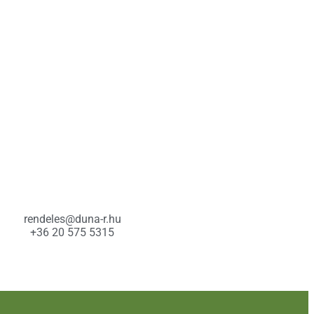
rendeles@duna-r.hu
+36 20 575 5315