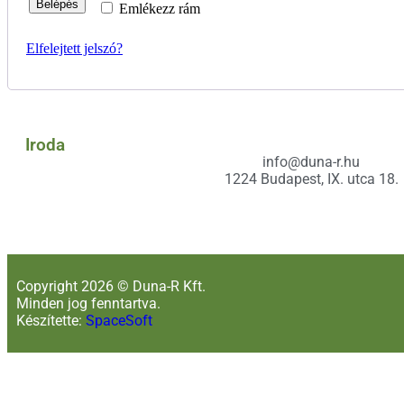
Belépés
Emlékezz rám
Elfelejtett jelszó?
Iroda
info@duna-r.hu
1224 Budapest, IX. utca 18.
Copyright 2026 © Duna-R Kft.
Minden jog fenntartva.
Készítette:
SpaceSoft