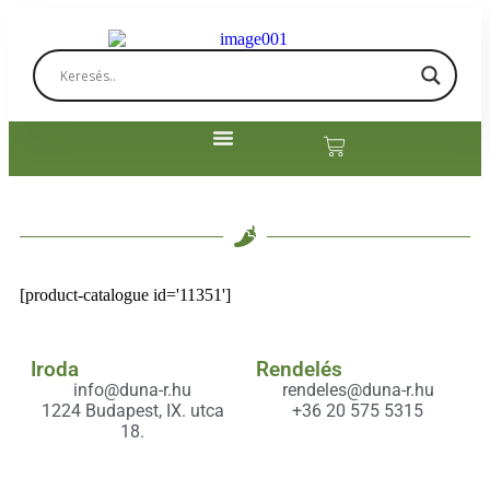
[product-catalogue id='11351']
Iroda
Rendelés
info@duna-r.hu
rendeles@duna-r.hu
1224 Budapest, IX. utca
+36 20 575 5315
18.