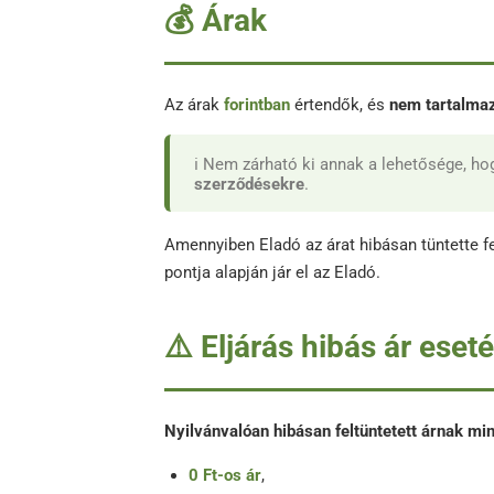
💰 Árak
Az árak
forintban
értendők, és
nem tartalma
ℹ️ Nem zárható ki annak a lehetősége, h
szerződésekre
.
Amennyiben Eladó az árat hibásan tüntette f
pontja alapján jár el az Eladó.
⚠️ Eljárás hibás ár eset
Nyilvánvalóan hibásan feltüntetett árnak min
0 Ft-os ár
,