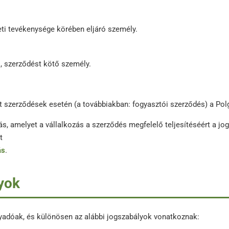
eti tevékenysége körében eljáró személy.
ő, szerződést kötő személy.
t szerződések esetén (a továbbiakban: fogyasztói szerződés) a Polg
állás, amelyet a vállalkozás a szerződés megfelelő teljesítéséért a 
t
ás
.
yok
nyadóak, és különösen az alábbi jogszabályok vonatkoznak: