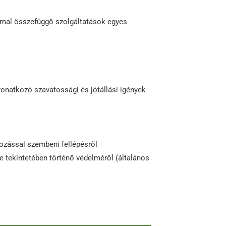
mmal összefüggő szolgáltatások egyes
vonatkozó szavatossági és jótállási igények
átozással szembeni fellépésről
e tekintetében történő védelméről (általános