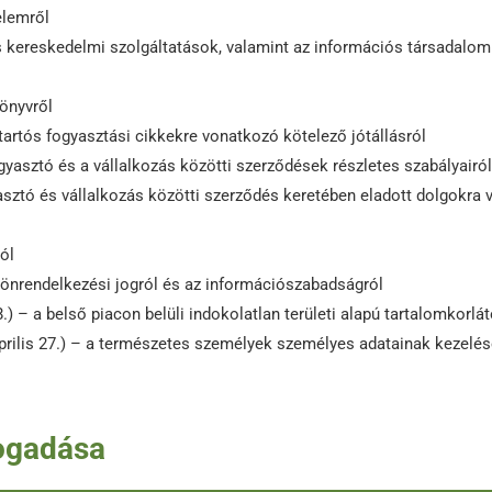
elemről
s kereskedelmi szolgáltatások, valamint az információs társadalo
önyvről
tartós fogyasztási cikkekre vonatkozó kötelező jótállásról
gyasztó és a vállalkozás közötti szerződések részletes szabályairól
sztó és vállalkozás közötti szerződés keretében eladott dolgokra 
ól
önrendelkezési jogról és az információszabadságról
.) – a belső piacon belüli indokolatlan területi alapú tartalomkorl
prilis 27.) – a természetes személyek személyes adatainak kezelés
fogadása