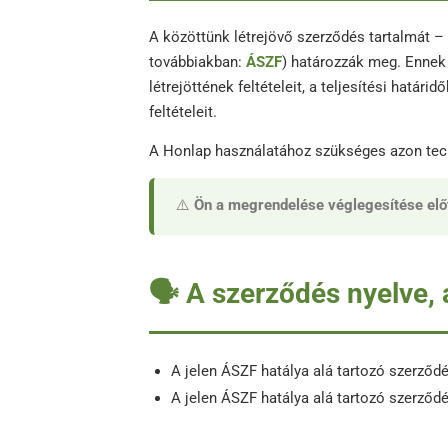
A közöttünk létrejövő szerződés tartalmát – 
továbbiakban:
ÁSZF
) határozzák meg. Ennek 
létrejöttének feltételeit, a teljesítési határi
feltételeit.
A Honlap használatához szükséges azon techn
⚠️
Ön a megrendelése véglegesítése előt
🗣️ A szerződés nyelve,
A jelen ÁSZF hatálya alá tartozó szerződ
A jelen ÁSZF hatálya alá tartozó szerző