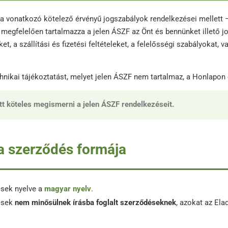
a vonatkozó kötelező érvényű jogszabályok rendelkezései mellett – 
megfelelően tartalmazza a jelen ÁSZF az Önt és bennünket illető j
dőket, a szállítási és fizetési feltételeket, a felelősségi szabályokat,
ikai tájékoztatást, melyet jelen ÁSZF nem tartalmaz, a Honlapon e
t köteles megismerni a jelen ÁSZF rendelkezéseit.
 a szerződés formája
ések nyelve a
magyar nyelv
.
dések
nem minősülnek írásba foglalt szerződéseknek
, azokat az Ela