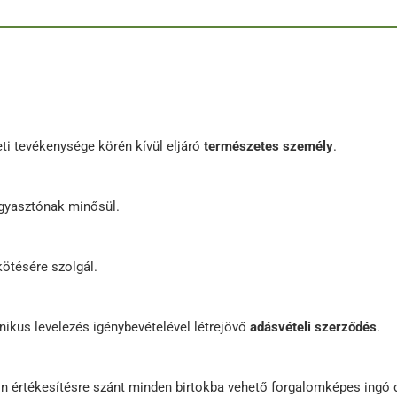
ti tevékenysége körén kívül eljáró
természetes személy
.
ogyasztónak minősül.
ötésére szolgál.
nikus levelezés igénybevételével létrejövő
adásvételi szerződés
.
n értékesítésre szánt minden birtokba vehető forgalomképes ingó d