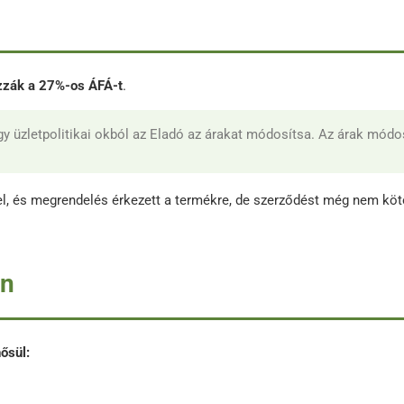
zzák a 27%-os ÁFÁ-t
.
ogy üzletpolitikai okból az Eladó az árakat módosítsa. Az árak mód
el, és megrendelés érkezett a termékre, de szerződést még nem köt
én
ősül: