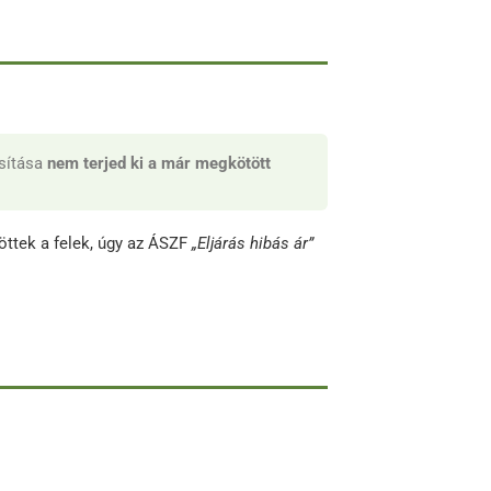
osítása
nem terjed ki a már megkötött
öttek a felek, úgy az ÁSZF
„Eljárás hibás ár”