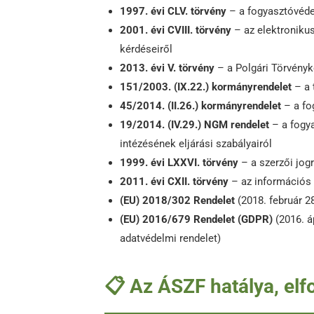
1997. évi CLV. törvény
– a fogyasztóvéd
2001. évi CVIII. törvény
– az elektroniku
kérdéseiről
2013. évi V. törvény
– a Polgári Törvényk
151/2003. (IX.22.) kormányrendelet
– a 
45/2014. (II.26.) kormányrendelet
– a fo
19/2014. (IV.29.) NGM rendelet
– a fogya
intézésének eljárási szabályairól
1999. évi LXXVI. törvény
– a szerzői jogr
2011. évi CXII. törvény
– az információs 
(EU) 2018/302 Rendelet
(2018. február 28
(EU) 2016/679 Rendelet (GDPR)
(2016. á
adatvédelmi rendelet)
📋 Az ÁSZF hatálya, el