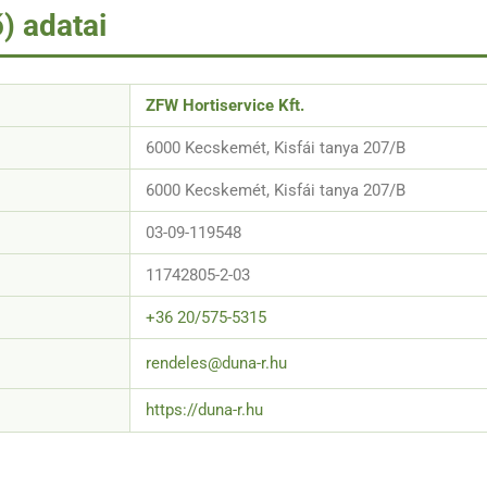
) adatai
ZFW Hortiservice Kft.
6000 Kecskemét, Kisfái tanya 207/B
6000 Kecskemét, Kisfái tanya 207/B
03-09-119548
11742805-2-03
+36 20/575-5315
rendeles@duna-r.hu
https://duna-r.hu