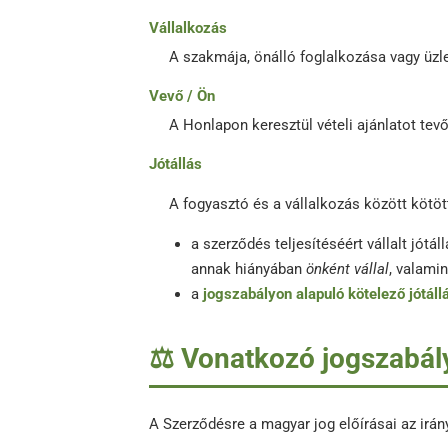
Vállalkozás
A szakmája, önálló foglalkozása vagy üzl
Vevő / Ön
A Honlapon keresztül vételi ajánlatot tev
Jótállás
A fogyasztó és a vállalkozás között kötöt
a szerződés teljesítéséért vállalt jót
annak hiányában
önként vállal
, valamin
a
jogszabályon alapuló kötelező jótáll
⚖️ Vonatkozó jogszabál
A Szerződésre a magyar jog előírásai az irá