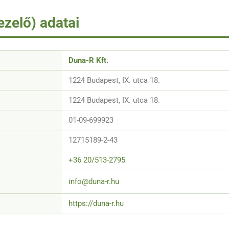
ezelő) adatai
Duna-R Kft.
1224 Budapest, IX. utca 18.
1224 Budapest, IX. utca 18.
01-09-699923
12715189-2-43
+36 20/513-2795
info@duna-r.hu
https://duna-r.hu