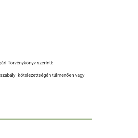
ári Törvénykönyv szerinti:
jogszabályi kötelezettségén túlmenően vagy