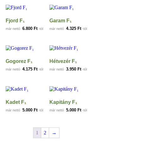
Fjord F₁
Garam F₁
6.800
Ft
4.325
Ft
már nettó
-tól
már nettó
-tól
Gogorez F₁
Hétvezér F₁
4.175
Ft
3.950
Ft
már nettó
-tól
már nettó
-tól
Kadet F₁
Kapitány F₁
5.000
Ft
5.000
Ft
már nettó
-tól
már nettó
-tól
1
2
→