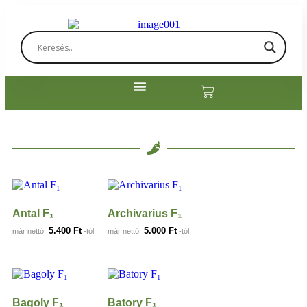
Antal F₁
Archivarius F₁
5.400
Ft
5.000
Ft
már nettó
-tól
már nettó
-tól
Bagoly F₁
Batory F₁