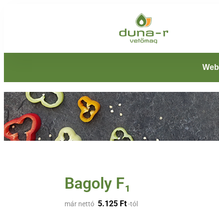
Web
Bagoly F₁
5.125
Ft
már nettó
-tól