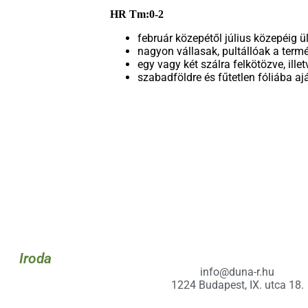
HR Tm:0-2
február közepétől július közepéig ü
nagyon vállasak, pultállóak a term
egy vagy két szálra felkötözve, ille
szabadföldre és fűtetlen fóliába aj
Iroda
info@duna-r.hu
1224 Budapest, IX. utca 18.