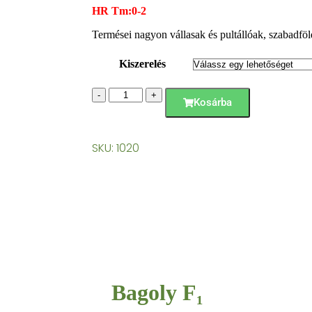
HR Tm:0-2
Termései nagyon vállasak és pultállóak, szabadföldr
Kiszerelés
-
+
Kosárba
SKU: 1020
Bagoly F₁