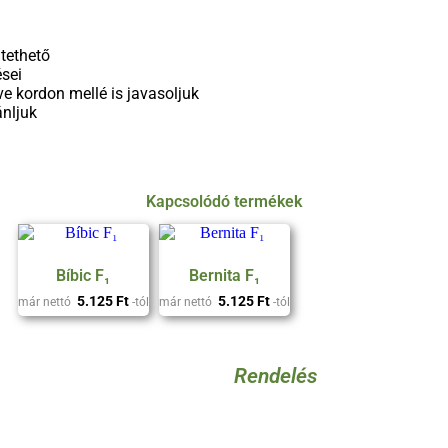
ltethető
ései
tve kordon mellé is javasoljuk
ánljuk
Kapcsolódó termékek
Bíbic F₁
Bernita F₁
5.125
Ft
5.125
Ft
már nettó
-tól
már nettó
-tól
Rendelés