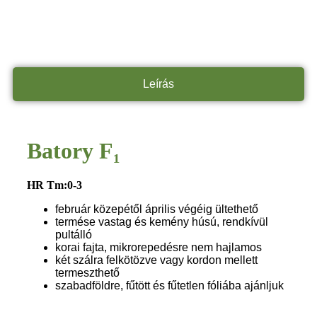
Leírás
Batory F₁
HR Tm:0-3
február közepétől április végéig ültethető
termése vastag és kemény húsú, rendkívül
pultálló
korai fajta, mikrorepedésre nem hajlamos
két szálra felkötözve vagy kordon mellett
termeszthető
szabadföldre, fűtött és fűtetlen fóliába ajánljuk