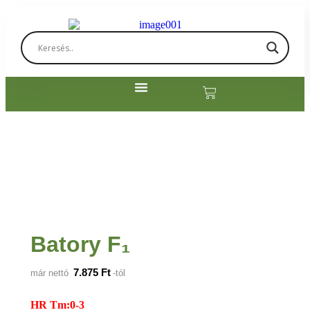
Batory F₁
7.875
Ft
már nettó
-tól
HR Tm:0-3