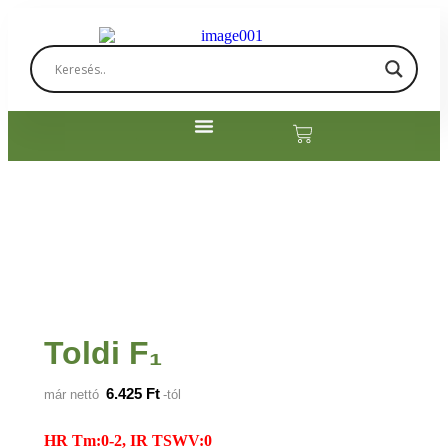
Toldi F₁
6.425
Ft
már nettó
-tól
HR Tm:0-2, IR TSWV:0