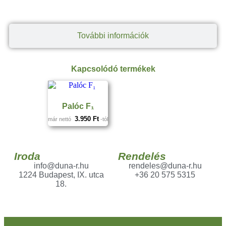
További információk
Kapcsolódó termékek
Palóc F₁
3.950
Ft
már nettó
-tól
Iroda
Rendelés
info@duna-r.hu
rendeles@duna-r.hu
1224 Budapest, IX. utca
+36 20 575 5315
18.