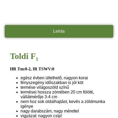
Leírás
Toldi F₁
HR Tm:0-2, IR TSWV:0
egész évben ültethető, nagyon korai
fényszegény időszakban is jól köt
termése világoszöld színű
termései hossza zömében 20 cm fölötti,
vállátmérője 3-4 cm
nem hoz sok oldalhajtást, kevés a zöldmunka
igénye
nagy darabszám, nagy mérettel
vigyázat: nagyon csíp!